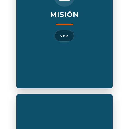
calidad y competitividad, con valores
éticos, sustentados por la investigación
científica, capaces de desempeñarse en
MISIÓN
las áreas del medicamento, productos
sanitarios, alimento, cosmético, tóxicos,
productos naturales y conservación del
VER
medio ambiente; para contribuir a
mejorar la calidad de vida de la población
con respecto a su salud.
VISIÓN
La Carrera de Química Farmacéutica,