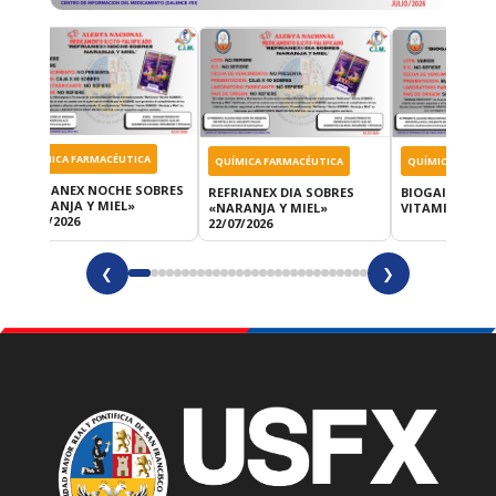
QUÍMICA FARMACÉUTICA
QUÍMICA FARMACÉUTICA
QUÍMICA FARMA
REFRIANEX NOCHE SOBRES
REFRIANEX DIA SOBRES
BIOGAIA PROT
«NARANJA Y MIEL»
«NARANJA Y MIEL»
VITAMINA D 22
22/07/2026
22/07/2026
❮
❯