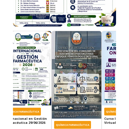
QUÍMICA FARMACÉUTICA
QUÍMICA FARMA
Internacional en Gestión
Curso Interna
Farmacéutica 29/06/2026
Virtual 16/06/2
QUÍMICA FARMACÉUTICA