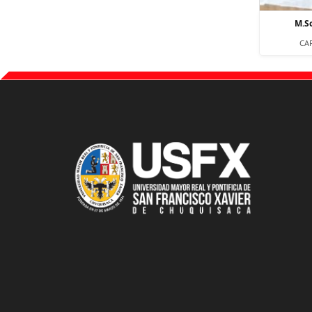
M.S
CA