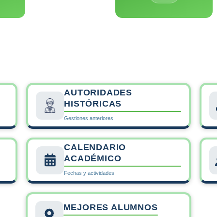
, comprometidos con el país,
áreas de su competencia, m
ar la calidad de vida, a través
pre y posgrado con perfiles
 tratamiento y pronóstico de
demandas de la 
valentes y emergentes de la
ión y el país.
AUTORIDADES
HISTÓRICAS
Gestiones anteriores
CALENDARIO
ACADÉMICO
Fechas y actividades
MEJORES ALUMNOS