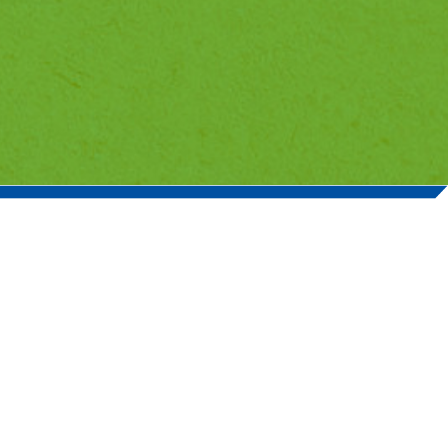
N
mico Farmacéuticas y
cadémica competitiva
stigio nacional e
profesionales de alta
d con capacidad
 que contribuirán a
e la población en las