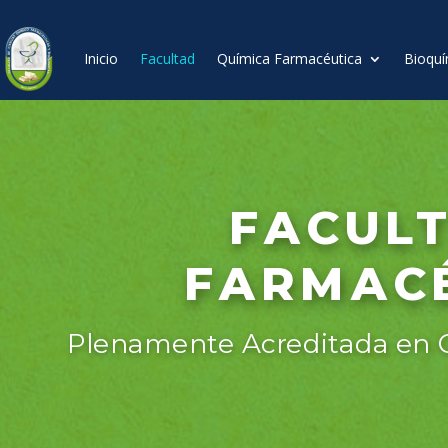
Inicio
Facultad
Química Farmacéutica
Bioquí
FACULT
FARMACÉ
Plenamente Acreditada en C