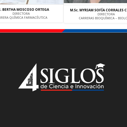
c. BERTHA MOSCOSO ORTEGA
M.Sc. MYRIAM SOFÍA CORRALES 
DIRECTORA
DIRECTORA
RRERA QUÍMICA FARMACÉUTICA
CARRERAS BIOQUÍMICA – BIOL